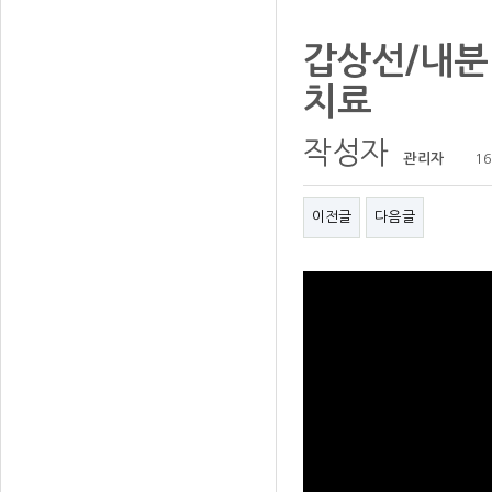
갑상선/내분
치료
작성자
관리자
16
이전글
다음글