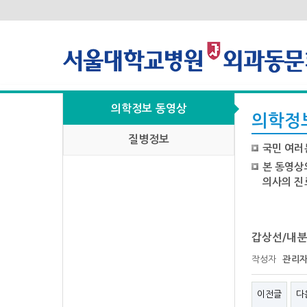
의학정보 동영상
의학정
질병정보
국민 여러
본 동영상
의사의 진
갑상선/내분
작성자
관리
이전글
다