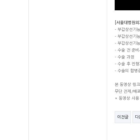
[서울대병원외
- 부갑상선기
- 부갑상선기
- 부갑상선기
- 수술 전 준
- 수술 과정
- 수술 후 진
- 수술의 합병
본 동영상 링
무단 전제/배포
* 동영상 사용
이전글
다