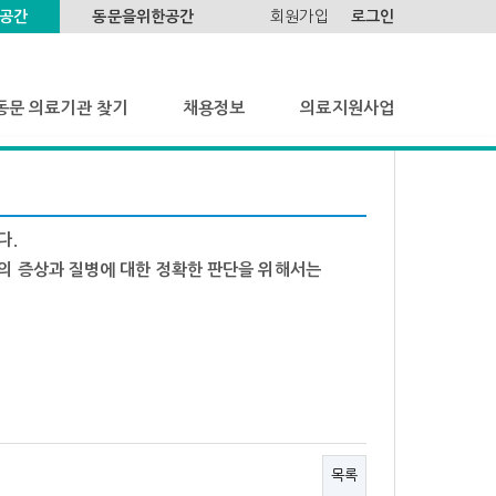
공간
동문을위한공간
회원가입
로그인
동문 의료기관 찾기
채용정보
의료지원사업
동문 의료기관 찾기
구인 게시판
사업개요
구직 게시판
활동소식
다.
의 증상과 질병에 대한 정확한 판단을 위해서는
내
목록