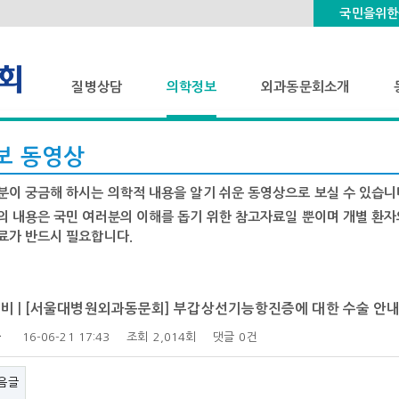
국민을위한
질병상담
의학정보
외과동문회소개
질병상담
의학정보 동영상
동문회 소개/비전
보 동영상
질병정보
동문 소개영상
분이 궁금해 하시는 의학적 내용을 알기 쉬운 동영상으로 보실 수 있습니
의 내용은 국민 여러분의 이해를 돕기 위한 참고자료일 뿐이며 개별 환자
료가 반드시 필요합니다.
비 | [서울대병원외과동문회] 부갑상선기능항진증에 대한 수술 안
자
16-06-21 17:43
조회
2,014회
댓글
0건
음글