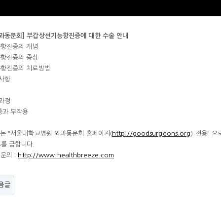
과동문회] 부갑상선기능항진증에 대한 수술 안내
능항진증의 개념
능항진증의 증상
능항진증의 치료방법
비사항
행과정
증과 부작용
크는 "서울대학교병원 외과동문회 홈페이지(
http://goodsurgeons.org
) 전용" 
를 금합니다.
 문의 :
http://www.healthbreeze.com
음글