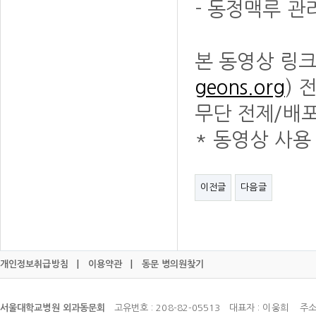
- 동정맥루 관
본 동영상 링
geons.org
) 
무단 전제/배
* 동영상 사용
이전글
다음글
개인정보취급방침
|
이용약관
|
동문 병의원찾기
서울대학교병원 외과동문회
고유번호 : 208-82-05513 대표자 : 이웅희 주소