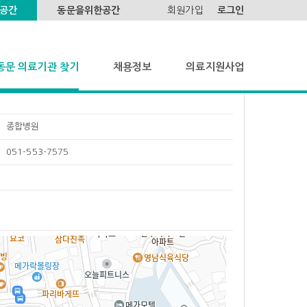
공간
동문을위한공간
회원가입
로그인
동문 의료기관 찾기
채용정보
의료지원사업
동문 의료기관 찾기
구인 게시판
사업개요
종합병원
구직 게시판
활동소식
051-553-7575