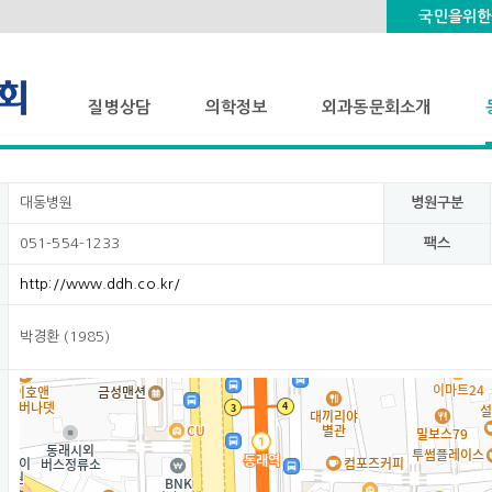
국민을위한
질병상담
의학정보
외과동문회소개
질병상담
의학정보 동영상
동문회 소개/비전
대동병원
병원구분
질병정보
동문 소개영상
051-554-1233
팩스
http://www.ddh.co.kr/
박경환 (1985)