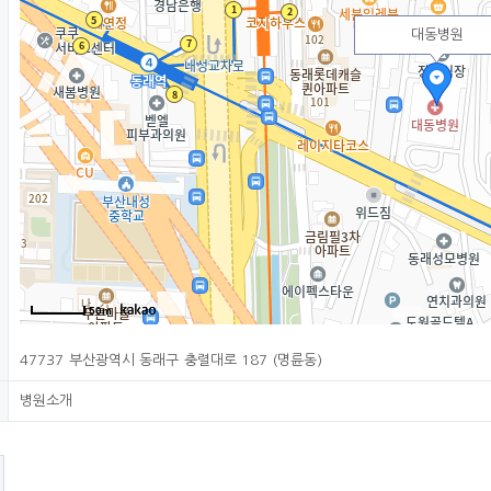
대동병원
50m
47737 부산광역시 동래구 충렬대로 187 (명륜동)
병원소개