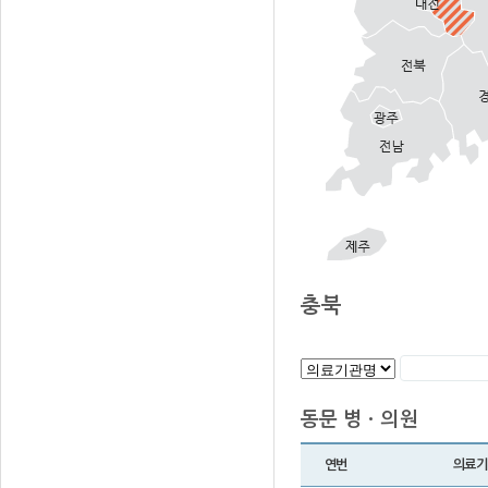
충북
동문 병ㆍ의원
연번
의료기