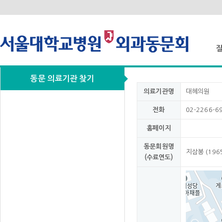
동문 의료기관 찾기
질
의료기관명
대혜의원
전화
02-2266-6
홈페이지
동문회원명
지삼봉 (196
(수료연도)